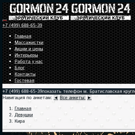
+7 (499) 688-65-39
Главная
Массажистки
Акции и цены
Интерьеры
Работа у нас
Блог
Контакты
Гостевая
+7 (499) 688-65-39
показать телефон
м. Братиславская
круг
Навигация по анкетам:
◄
Все анкеты:
►
Главная
Девушки
Кира